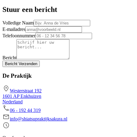
Stuur een bericht
Volledige Naam
E-mailadres
Telefoonnummer
Bericht
Bericht Verzenden
De Praktijk
location_on
Westerstraat 192
1601 AP Enkhuizen
Nederland
call
06 - 192 44 319
mail
info@shiatsupraktijksakura.nl
schedule